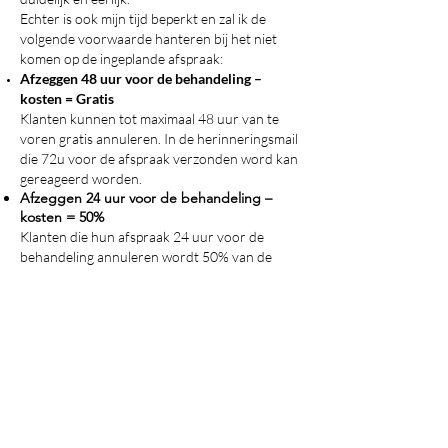
Echter is ook mijn tijd beperkt en zal ik de
volgende voorwaarde hanteren bij het niet
komen op de ingeplande afspraak:
Afzeggen 48 uur voor de behandeling –
kosten = Gratis
Klanten kunnen tot maximaal 48 uur van te
voren gratis annuleren. In de herinneringsmail
die 72u voor de afspraak verzonden word kan
gereageerd worden.
Afzeggen 24 uur voor de behandeling –
kosten = 50%
Klanten die hun afspraak 24 uur voor de
behandeling annuleren wordt 50% van de
behandeling in rekening gebracht voor de
gereserveerde tijd en plaats.
Niet gekomen/Vergeten/Te laat, kosten =
100%
Wat versta ik onder te laat? Je bent te laat
wanneer ik niet aan de behandeling kan
beginnen omdat de planning daar geen ruimte
meer voor biedt. Klanten die geen gebruik
maken van de gereserveerde plaats of te laat